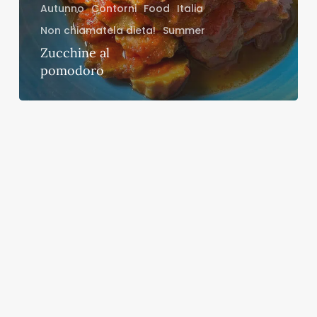
Autunno
Contorni
Food
Italia
Non chiamatela dieta!
Summer
Zucchine al
pomodoro