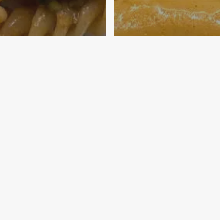
Italia
Primi Piatti
Carne
Food
Funghi
Ital
r
Stagione
Summer
a con asparagi
Pasta funghi, pis
omodoro
salsiccia