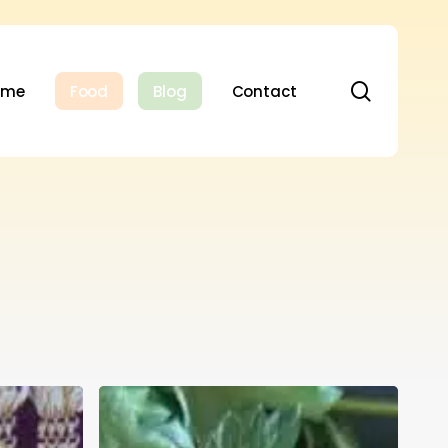
search
ome
Food
Blog
Contact
Fricelli
alla