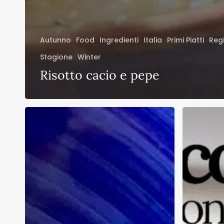
Autunno
Food
Ingredienti
Italia
Primi Piatti
Reg
Stagione
Winter
Risotto cacio e pepe
La
Pasta
contadina
con
zozzona
asparagi
e
pomodoro