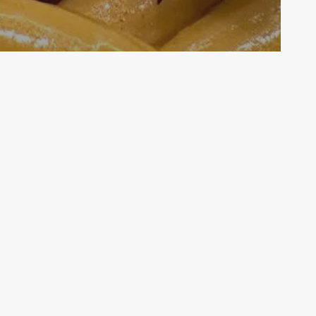
ia
Non chiamatela dieta!
Piselli
Primi Piatti
elli e