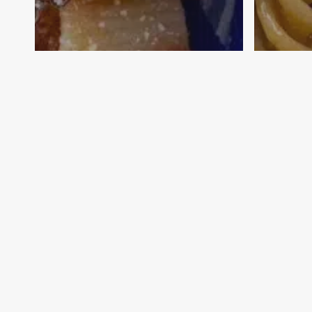
Carne
Food
Ingredienti
Italia
Primi Piatti
Regione
Stagione
Food
Winter
Summe
La contadina
Past
zozzona
e p