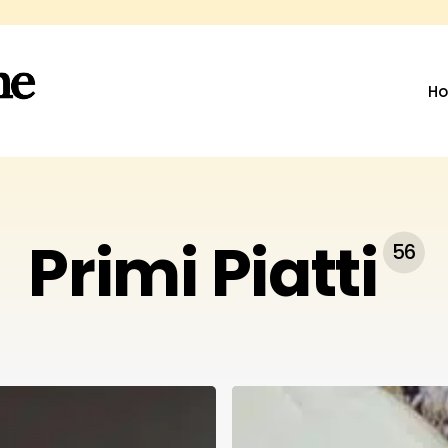
H
Primi Piatti
56
Risotto
all’amatriciana