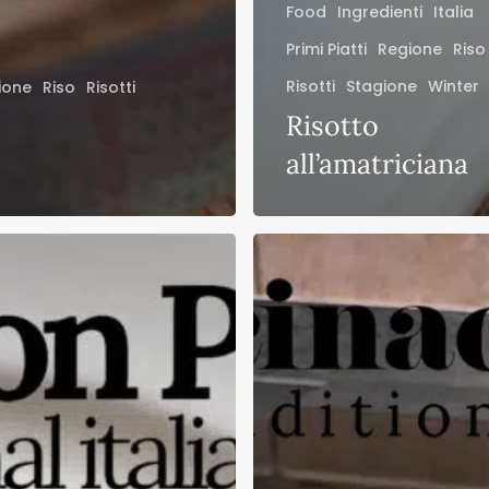
Food
Ingredienti
Italia
Primi Piatti
Regione
Riso
Risotti
Stagione
Winter
ione
Riso
Risotti
Risotto
all’amatriciana
Pasta
funghi,
piselli
e
salsiccia