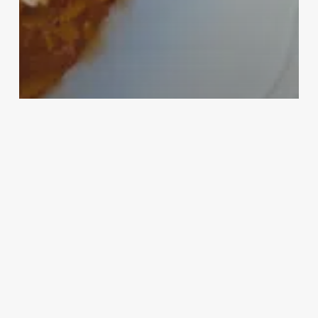
Food
Ingredienti
Italia
Primi Piatti
Regione
Riso
Risotti
Stagione
Winter
Risotto all’amatriciana
Fricelli
alla