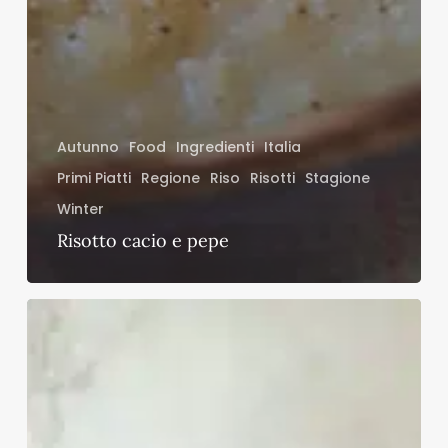
Autunno
Food
Ingredienti
Italia
Primi Piatti
Regione
Riso
Risotti
Stagione
Winter
Risotto cacio e pepe
Crostata
senza
uova
all’olio