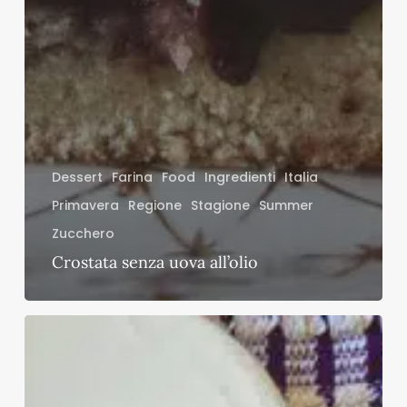
Dessert
Farina
Food
Ingredienti
Italia
Primavera
Regione
Stagione
Summer
Zucchero
Crostata senza uova all’olio
Risotto
all’amatriciana