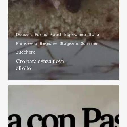
Dessert
Farina
Food
Ingredienti
Italia
Primavera
Regione
Stagione
Summer
Zucchero
Crostata senza uova
all’olio
Pan
di
Spagna
senza
uova