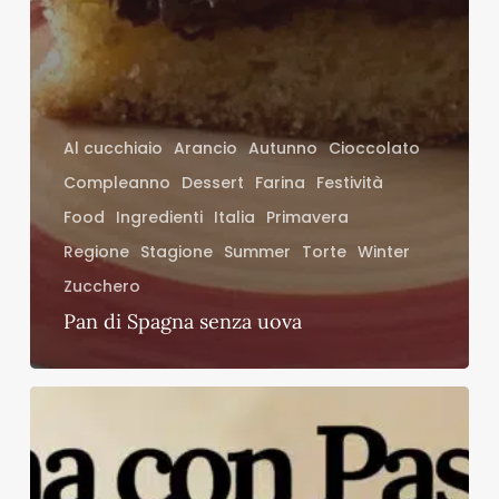
Al cucchiaio
Arancio
Autunno
Cioccolato
Compleanno
Dessert
Farina
Festività
Food
Ingredienti
Italia
Primavera
Regione
Stagione
Summer
Torte
Winter
Zucchero
Pan di Spagna senza uova
Brownies
senza
uova