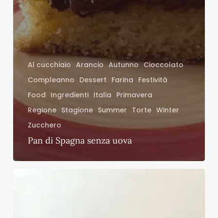
Al cucchiaio
Arancio
Autunno
Cioccolato
Compleanno
Dessert
Farina
Festività
Food
Ingredienti
Italia
Primavera
Regione
Stagione
Summer
Torte
Winter
Zucchero
Pan di Spagna senza uova
Torta
con
gocce
di