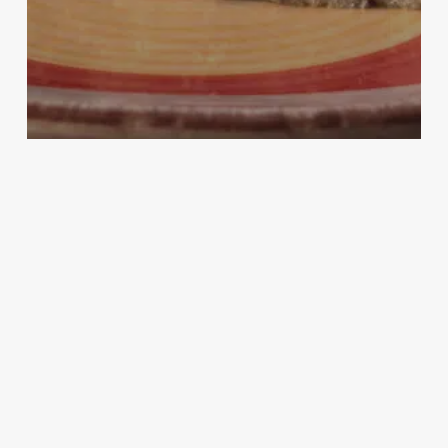
Autunno
Cioccolato
Dessert
Food
Ingredienti
Italia
Primavera
Regione
Stagione
Summer
Winter
Zucchero
Torta con gocce di cioccolato senza
uovo
Crepes
dolci