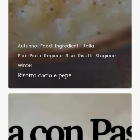
Autunno
Food
Ingredienti
Italia
Primi Piatti
Regione
Riso
Risotti
Stagione
Winter
Risotto cacio e pepe
Pan
di
Spagna
senza
uova