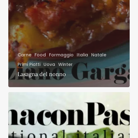
Carne
Food
Formaggio
Italia
Natale
Primi Piatti
Uova
Winter
Lasagna del nonno
L’isola
che
c’è