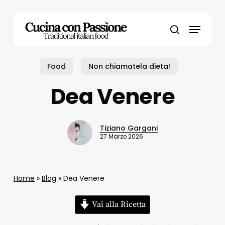
Skip
to
Menu
main
search
content
Food
Non chiamatela dieta!
Dea Venere
Tiziano Gargani
27 Marzo 2026
Home
»
Blog
»
Dea Venere
Vai alla Ricetta