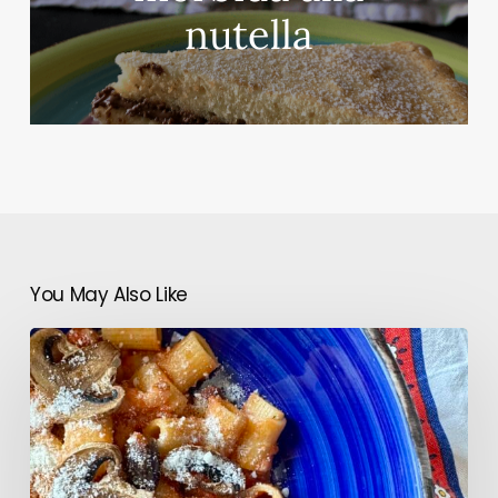
nutella
You May Also Like
La
contadina
zozzona