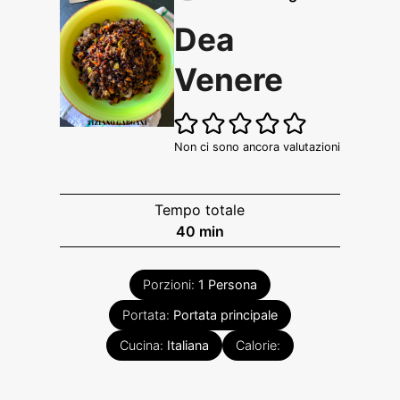
Dea
Venere
Non ci sono ancora valutazioni
Tempo totale
minuti
40
min
Porzioni:
1
Persona
Portata:
Portata principale
Cucina:
Italiana
Calorie: