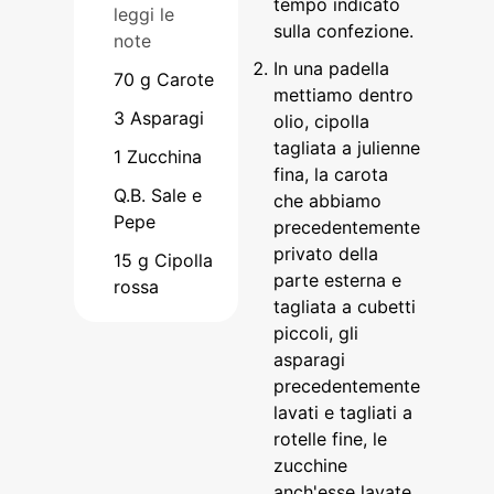
tempo indicato
leggi le
sulla confezione.
note
In una padella
70
g
Carote
mettiamo dentro
3
Asparagi
olio, cipolla
tagliata a julienne
1
Zucchina
fina, la carota
Q.B. Sale e
che abbiamo
Pepe
precedentemente
privato della
15
g
Cipolla
parte esterna e
rossa
tagliata a cubetti
piccoli, gli
asparagi
precedentemente
lavati e tagliati a
rotelle fine, le
zucchine
anch'esse lavate