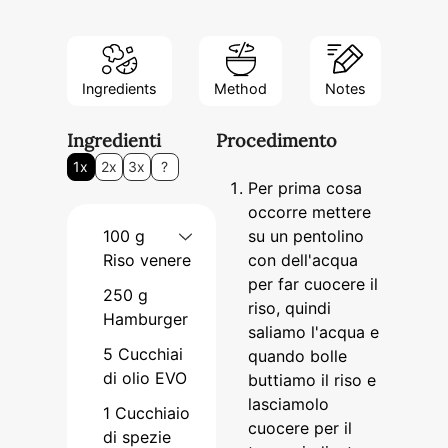
Ingredients
Method
Notes
Ingredienti
Procedimento
1x
2x
3x
?
Per prima cosa
occorre mettere
100
g
su un pentolino
Riso venere
con dell'acqua
per far cuocere il
250
g
riso, quindi
Hamburger
saliamo l'acqua e
5
Cucchiai
quando bolle
di olio EVO
buttiamo il riso e
lasciamolo
1
Cucchiaio
cuocere per il
di spezie