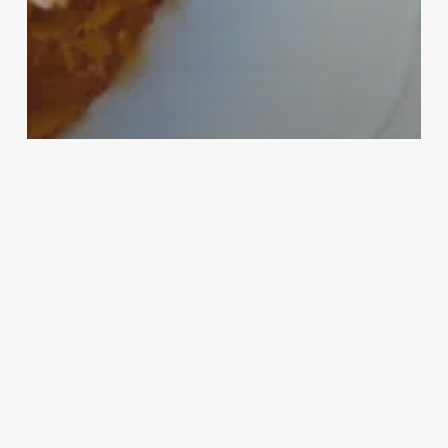
Food
Ingredienti
Italia
Primi Piatti
Regione
Riso
Risotti
Stagione
Winter
Risotto all’amatriciana
Fricelli
alla