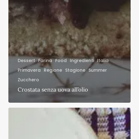
Dessert
Farina
Food
Ingredienti
Italia
Primavera
Regione
Stagione
Summer
Zucchero
Crostata senza uova all’olio
Risotto
all’amatriciana