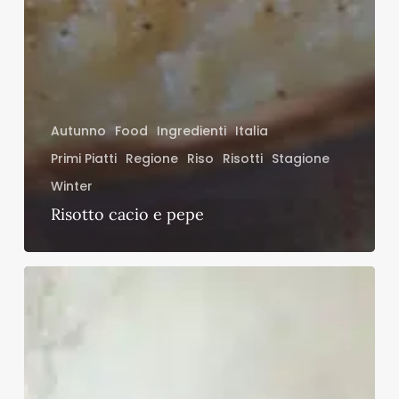
Autunno
Food
Ingredienti
Italia
Primi Piatti
Regione
Riso
Risotti
Stagione
Winter
Risotto cacio e pepe
Crostata
senza
uova
all’olio