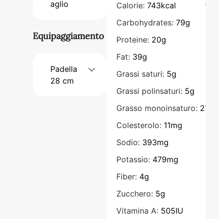
aglio
Calorie:
743
kcal
Carbohydrates:
79
g
Equipaggiamento
Proteine:
20
g
Fat:
39
g
Padella
Grassi saturi:
5
g
28 cm
Grassi polinsaturi:
5
g
Grasso monoinsaturo:
27
g
Colesterolo:
11
mg
Sodio:
393
mg
Potassio:
479
mg
Fiber:
4
g
Zucchero:
5
g
Vitamina A:
505
IU