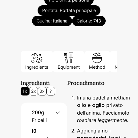
Portata:
Portata principale
Cucina:
Italiana
Calorie:
743
Ingredients
Equipment
Method
Nutrition
Ingredienti
Procedimento
1x
2x
3x
?
In una padella mettiamo
olio
aglio
e
privato
200g
dell’anima. Facciamolo
Fricelli
rosolare leggermente
.
10
Aggiungiamo i
, lavati e