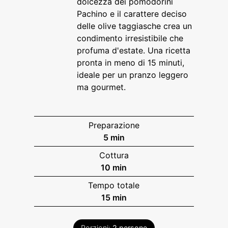
dolcezza dei pomodorini
Pachino e il carattere deciso
delle olive taggiasche crea un
condimento irresistibile che
profuma d'estate. Una ricetta
pronta in meno di 15 minuti,
ideale per un pranzo leggero
ma gourmet.
Preparazione
minuti
5
min
Cottura
minuti
10
min
Tempo totale
minuti
15
min
Porzioni:
2
persone