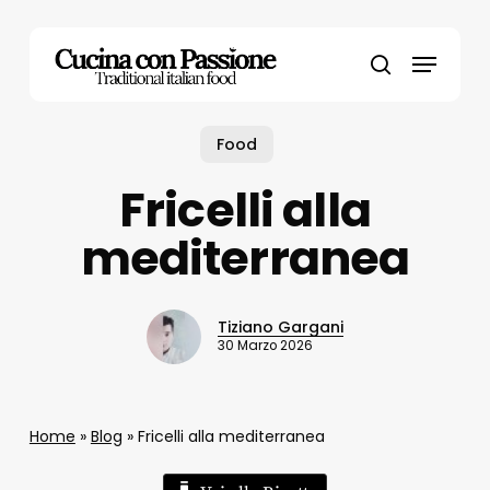
Skip
to
Menu
main
search
content
Food
Fricelli alla
mediterranea
Tiziano Gargani
30 Marzo 2026
Home
»
Blog
»
Fricelli alla mediterranea