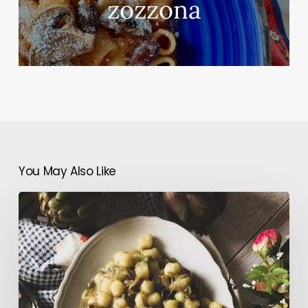
zozzona
You May Also Like
Gnocchi
con
carciofi
e
patate