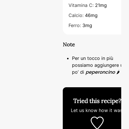
Vitamina C:
21
mg
Calcio:
46
mg
Ferro:
3
mg
Note
Per un tocco in più
possiamo aggiungere un
peperoncino
po’ di
🌶️
Tried this recipe?
Let us know
how it was!