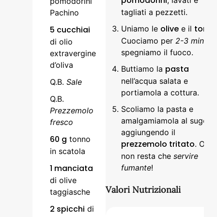
pomodorini
pomodorini
tagliati a pezzetti.
Pachino
olive
tonn
Uniamo le
e il
5 cucchiai
Cuociamo per
2-3 minuti
di olio
spegniamo il fuoco.
extravergine
d’oliva
pasta
Buttiamo la
nell’acqua salata e
Q.B.
Sale
portiamola a cottura.
Q.B.
Scoliamo la pasta e
Prezzemolo
amalgamiamola al sugo,
fresco
aggiungendo il
60 g
tonno
prezzemolo tritato
. Ora
in scatola
non resta che
servire
1 manciata
fumante
!
di olive
Valori Nutrizionali
taggiasche
2 spicchi
di