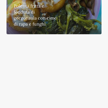
con
Polenta fritta e
cime
fonduta di
di
gorgonzola con cime
rapa
di rapa e funghi
e
funghi