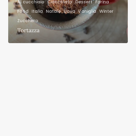
Al cucchiaio
Cioccolato
Dessert
Farina
Food
Italia
Natale
Uova
Vaniglia
Winter
Zucchero
Tortazza