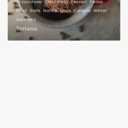
Al cucchiaio
Cioccolato
Dessert
Farina
Food
Italia
Natale
Uova
Vaniglia
Winter
Zucchero
Tortazza