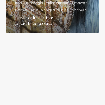
cioccolato
Food
Formaggio
Italia
Natale
Primavera
Summer
Uova
Vaniglia
Winter
Zucchero
Crostata di ricotta e
gocce di cioccolato