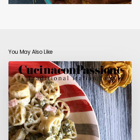
You May Also Like
Pasta
agli
asparagi
e
prosciutto
cotto