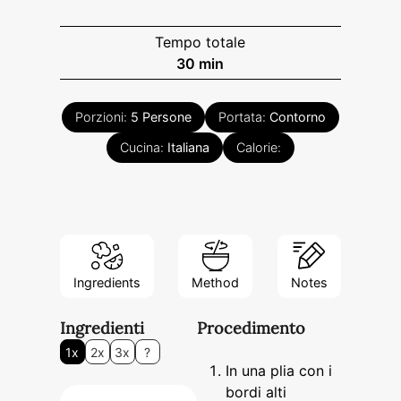
Tempo totale
minuti
30
min
Porzioni:
5
Persone
Portata:
Contorno
Cucina:
Italiana
Calorie:
Ingredients
Method
Notes
Ingredienti
Procedimento
1x
2x
3x
?
In una plia con i
bordi alti