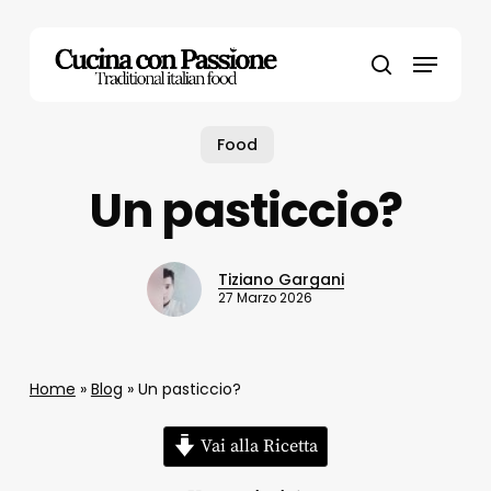
Skip
to
Menu
main
search
content
Food
Un pasticcio?
Tiziano Gargani
27 Marzo 2026
Home
»
Blog
»
Un pasticcio?
Vai alla Ricetta