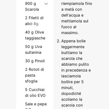
900
g
riempiamola fino
Scarola
a metà con
dell'acqua e
2
Filetti di
mettiamola sul
alici
8g
fuoco al
40
g
Olive
massimo.
taggiasche
Appena bolle
50
g
Uva
leggermente
sultanina
buttiamo la
scarola che
30
g
Pinoli
abbiamo pulito
2
Rotoli di
in precedenza e
pasta
lasciamola
sfoglia
bollire per 5
minuti,
5
Cucchiai
dopodiché
di olio EVO
scoliamo la
Sale e pepe
scarola con