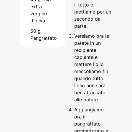
il tutto e
extra
mettiamo per un
vergine
secondo da
d'oliva
parte.
50
g
Versiamo ora le
Pangrattato
patate in un
recipiente
capiente e
mettere l'olio
mescoliamo fin
quando tutto
l'olio non sarà
ben attaccato
alle patate.
Aggiungiamo
ora il
pangrattato
aromatizzato e