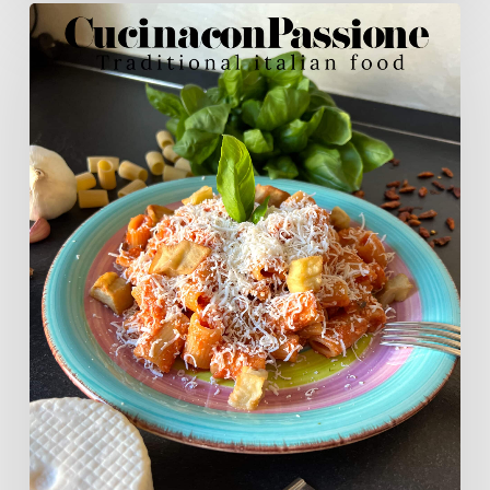
L’isola
che
c’è