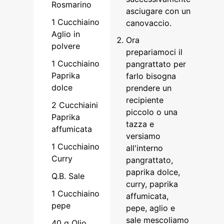
Rosmarino
asciugare con un
1
Cucchiaino
canovaccio.
Aglio in
Ora
polvere
prepariamoci il
1
Cucchiaino
pangrattato per
Paprika
farlo bisogna
dolce
prendere un
recipiente
2
Cucchiaini
piccolo o una
Paprika
tazza e
affumicata
versiamo
1
Cucchiaino
all'interno
Curry
pangrattato,
paprika dolce,
Q.B. Sale
curry, paprika
1
Cucchiaino
affumicata,
pepe
pepe, aglio e
sale mescoliamo
40
g
Olio