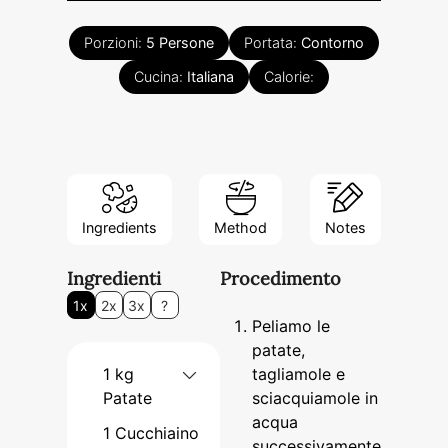
Porzioni:
5
Persone
Portata:
Contorno
Cucina:
Italiana
Calorie:
Ingredients
Method
Notes
Ingredienti
Procedimento
1x
2x
3x
?
Peliamo le
patate,
1
kg
tagliamole e
Patate
sciacquiamole in
acqua
1
Cucchiaino
successivamente