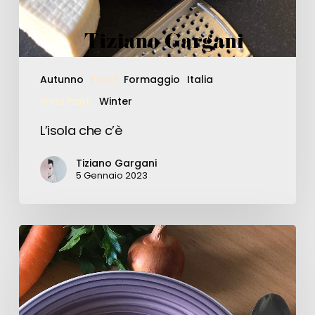
Autunno
Food
Formaggio
Italia
Primi Piatti
Winter
L’isola che c’è
Tiziano Gargani
5 Gennaio 2023
Risotto
al
pomodoro