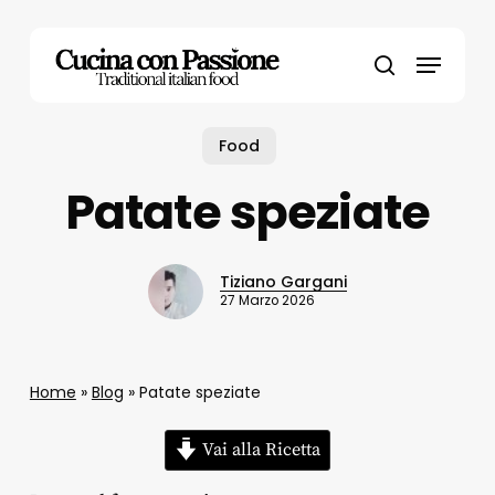
Skip
to
Menu
main
search
content
Food
Patate speziate
Tiziano Gargani
27 Marzo 2026
Home
»
Blog
»
Patate speziate
Vai alla Ricetta