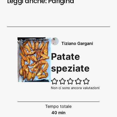
Leggi anche:
Parigina
Tiziano Gargani
Patate
speziate
Non ci sono ancora valutazioni
Tempo totale
minuti
40
min